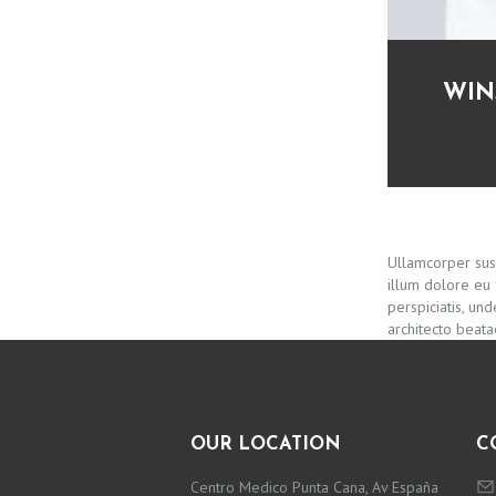
E
N
WIN
T
Ullamcorper susc
illum dolore eu 
perspiciatis, un
architecto beatae
OUR LOCATION
C
Centro Medico Punta Cana, Av España