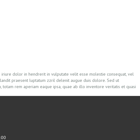
riure dolor in hendrerit in vulputate velit esse molestie consequat, vel
blandit praesent luptatum zzril delenit augue duis dolore. Sed ut
, totam rem aperiam eaque ipsa, quae ab illo inventore veritatis et quasi
:00