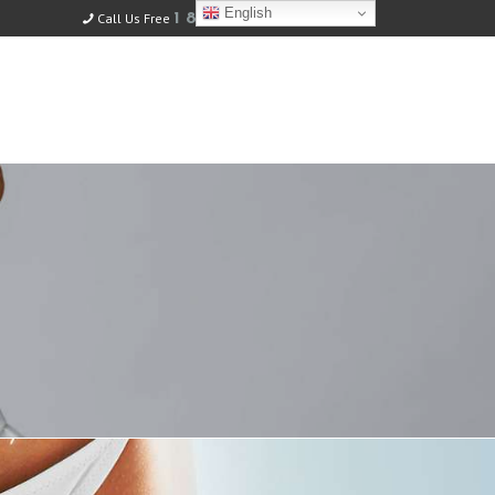
English
Call Us Free
1 829 796 6969