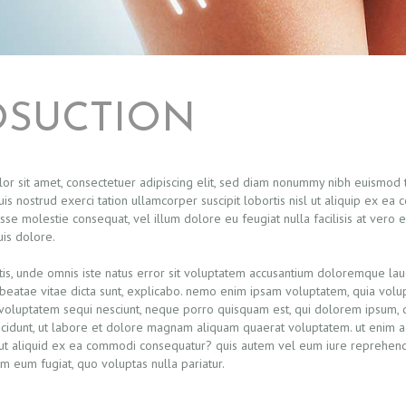
OSUCTION
r sit amet, consectetuer adipiscing elit, sed diam nonummy nibh euismod t
is nostrud exerci tation ullamcorper suscipit lobortis nisl ut aliquip ex e
esse molestie consequat, vel illum dolore eu feugiat nulla facilisis at vero 
is dolore.
tis, unde omnis iste natus error sit voluptatem accusantium doloremque lau
 beatae vitae dicta sunt, explicabo. nemo enim ipsam voluptatem, quia volup
 voluptatem sequi nesciunt, neque porro quisquam est, qui dolorem ipsum, qu
cidunt, ut labore et dolore magnam aliquam quaerat voluptatem. ut enim ad
 ut aliquid ex ea commodi consequatur? quis autem vel eum iure reprehender
em eum fugiat, quo voluptas nulla pariatur.