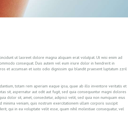
incidunt ut laoreet dolore magna aliquam erat volutpat. Ut wisi enim ad
a commodo consequat. Duis autem vel eum iriure dolor in hendrerit in
eros et accumsan et iusto odio dignissim qui blandit praesent luptatum zzril
dantium, totam rem aperiam eaque ipsa, quae ab illo inventore veritatis et
tas sit, aspernatur aut odit aut fugit, sed quia consequuntur magni dolores
ia dolor sit, amet, consectetur, adipisci velit, sed quia non numquam eius
 minima veniam, quis nostrum exercitationem ullam corporis suscipit
it, qui in ea voluptate velit esse, quam nihil molestiae consequatur, vel