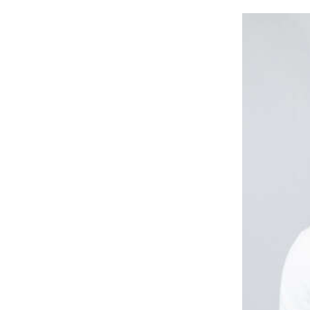
K
A
N
A
P
P
O
I
N
T
M