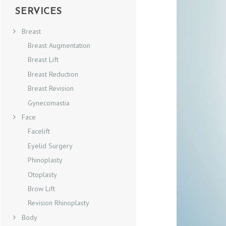
SERVICES
Breast
Breast Augmentation
Breast Lift
Breast Reduction
Breast Revision
Gynecomastia
Face
C
Facelift
Eyelid Surgery
O
Phinoplasty
N
Otoplasty
Brow Lift
T
Revision Rhinoplasty
A
Body