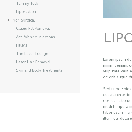
Tummy Tuck
C
Liposuction
T
Non Surgical
Clatuu Fat Removal
S
LIP
Anti-Wrinkle Injections
Fillers
H
The Laser Lounge
O
Lorem ipsum dolo
Laser Hair Removal
minim veniam, qu
Skin and Body Treatments
M
vulputate velit 
delenit augue du
E
Sed ut perspicia
quasi architecto
B
eos, qui ratione
modi tempora in
O
laboriosam, nisi
illum, qui dolor
O