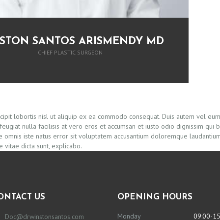
STON SANTOS ARISMENDY MD
CHIEF PLASTIC SURGEON
ipit lobortis nisl ut aliquip ex ea commodo consequat. Duis autem vel eum i
feugiat nulla facilisis at vero eros et accumsan et iusto odio dignissim qui 
de omnis iste natus error sit voluptatem accusantium doloremque laudantium
 vitae dicta sunt, explicabo.
ONTACT US
OPENING HOURS
Monday
09:00-15
Doc@drwinstonsantos.com