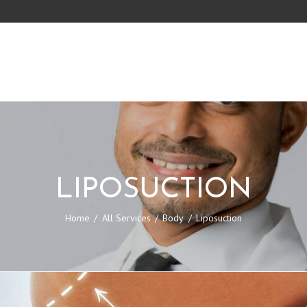
BODY
LIPOSUCTION
Home
All Services
Body
Liposuction