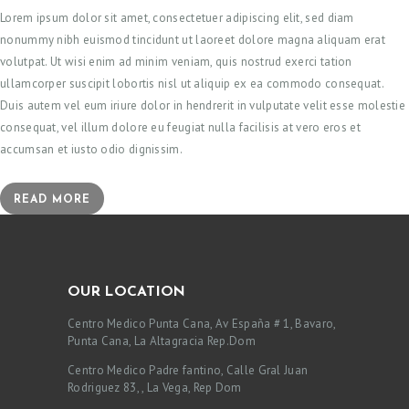
Lorem ipsum dolor sit amet, consectetuer adipiscing elit, sed diam
nonummy nibh euismod tincidunt ut laoreet dolore magna aliquam erat
volutpat. Ut wisi enim ad minim veniam, quis nostrud exerci tation
ullamcorper suscipit lobortis nisl ut aliquip ex ea commodo consequat.
Duis autem vel eum iriure dolor in hendrerit in vulputate velit esse molestie
consequat, vel illum dolore eu feugiat nulla facilisis at vero eros et
accumsan et iusto odio dignissim.
READ MORE
OUR LOCATION
Centro Medico Punta Cana, Av España # 1, Bavaro,
Punta Cana, La Altagracia Rep.Dom
Centro Medico Padre fantino, Calle Gral Juan
Rodriguez 83, , La Vega, Rep Dom