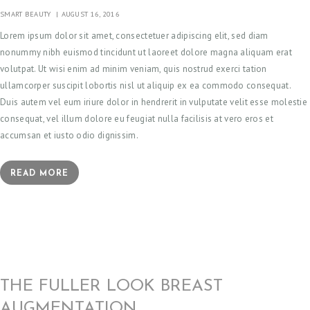
SMART BEAUTY
AUGUST 16, 2016
O
Lorem ipsum dolor sit amet, consectetuer adipiscing elit, sed diam
K
nonummy nibh euismod tincidunt ut laoreet dolore magna aliquam erat
A
volutpat. Ut wisi enim ad minim veniam, quis nostrud exerci tation
N
ullamcorper suscipit lobortis nisl ut aliquip ex ea commodo consequat.
A
Duis autem vel eum iriure dolor in hendrerit in vulputate velit esse molestie
consequat, vel illum dolore eu feugiat nulla facilisis at vero eros et
P
accumsan et iusto odio dignissim.
P
O
READ MORE
I
N
T
M
E
THE FULLER LOOK BREAST
N
AUGMENTATION
T