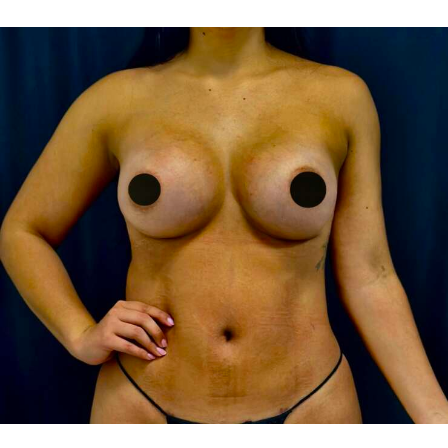
C
O
N
T
A
C
T
S
H
O
M
E
B
O